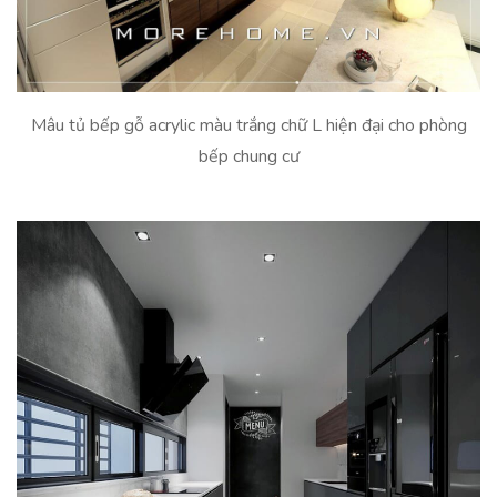
Mâu tủ bếp gỗ acrylic màu trắng chữ L hiện đại cho phòng
bếp chung cư