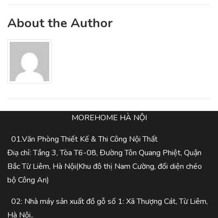
About the Author
MOREHOME HÀ NỘI
01.Văn Phòng Thiết Kế & Thi Công Nội Thất
Điạ chỉ: Tầng 3, Tòa T6-08, Đường Tôn Quang Phiệt, Quận
Bắc Từ Liêm, Hà Nội(Khu đô thị Nam Cường, đối diện chéo
bộ Công An)
02: Nhà máy sản xuất đồ gỗ số 1: Xã Thượng Cát, Từ Liêm,
Hà Nội..